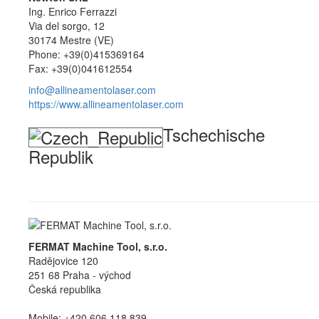
Ing. Enrico Ferrazzi
Via del sorgo, 12
30174 Mestre (VE)
Phone: +39(0)415369164
Fax: +39(0)041612554
info@allineamentolaser.com
https://www.allineamentolaser.com
Tschechische
Republik
FERMAT Machine Tool, s.r.o.
Radějovice 120
251 68 Praha - východ
Česká republika
Mobile: +420 606 118 839