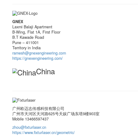
GNEX
Laxmi Balaji Apartment
B-Wing, Flat 1A, First Floor
B.T Kawade Road
Pune – 411001
Territory in India
ramesh@gnexengineering.com
https://gnexengineering.com/
China
广州欧迈志传感科技有限公司
广州市天河区天河路625号天娱广场东塔9楼903室
Mobile 13466597437
zhou@fixturlaser.cn
https://www.fixturlaser.cn/geometric/