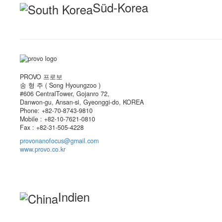
Süd-Korea
PROVO 프로보
송 형 주 ( Song Hyoungzoo )
#606 CentralTower, Gojanro 72,
Danwon-gu, Ansan-si, Gyeonggi-do, KOREA
Phone: +82-70-8743-9810
Mobile : +82-10-7621-0810
Fax : +82-31-505-4228
provonanofocus@gmail.com
www.provo.co.kr
Indien