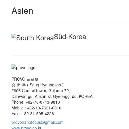
Asien
Süd-Korea
PROVO 프로보
송 형 주 ( Song Hyoungzoo )
#606 CentralTower, Gojanro 72,
Danwon-gu, Ansan-si, Gyeonggi-do, KOREA
Phone: +82-70-8743-9810
Mobile : +82-10-7621-0810
Fax : +82-31-505-4228
provonanofocus@gmail.com
www.provo.co.kr