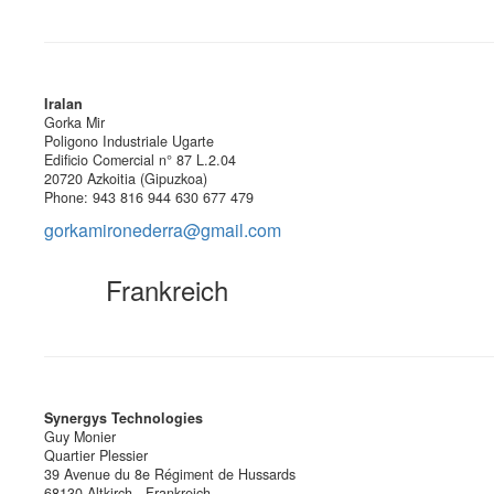
Iralan
Gorka Mir
Poligono Industriale Ugarte
Edificio Comercial n° 87 L.2.04
20720 Azkoitia (Gipuzkoa)
Phone: 943 816 944 630 677 479
gorkamironederra@gmail.com
Frankreich
Synergys Technologies
Guy Monier
Quartier Plessier
39 Avenue du 8e Régiment de Hussards
68130 Altkirch - Frankreich