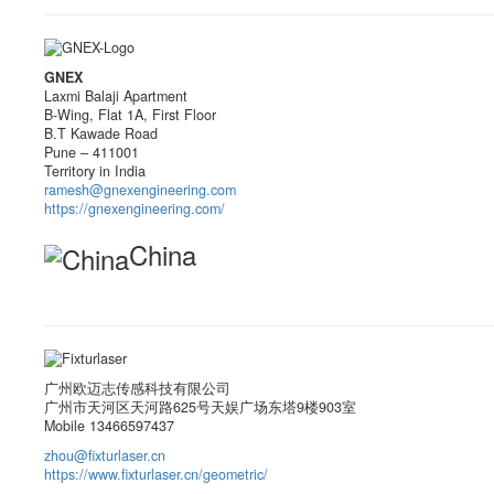
GNEX
Laxmi Balaji Apartment
B-Wing, Flat 1A, First Floor
B.T Kawade Road
Pune – 411001
Territory in India
ramesh@gnexengineering.com
https://gnexengineering.com/
China
广州欧迈志传感科技有限公司
广州市天河区天河路625号天娱广场东塔9楼903室
Mobile 13466597437
zhou@fixturlaser.cn
https://www.fixturlaser.cn/geometric/