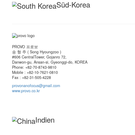
Süd-Korea
PROVO 프로보
송 형 주 ( Song Hyoungzoo )
#606 CentralTower, Gojanro 72,
Danwon-gu, Ansan-si, Gyeonggi-do, KOREA
Phone: +82-70-8743-9810
Mobile : +82-10-7621-0810
Fax : +82-31-505-4228
provonanofocus@gmail.com
www.provo.co.kr
Indien