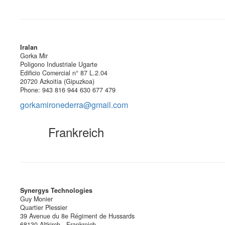
Iralan
Gorka Mir
Poligono Industriale Ugarte
Edificio Comercial n° 87 L.2.04
20720 Azkoitia (Gipuzkoa)
Phone: 943 816 944 630 677 479
gorkamironederra@gmail.com
Frankreich
Synergys Technologies
Guy Monier
Quartier Plessier
39 Avenue du 8e Régiment de Hussards
68130 Altkirch - Frankreich