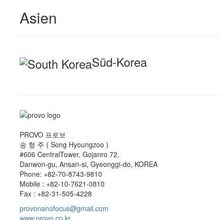
Asien
Süd-Korea
PROVO 프로보
송 형 주 ( Song Hyoungzoo )
#606 CentralTower, Gojanro 72,
Danwon-gu, Ansan-si, Gyeonggi-do, KOREA
Phone: +82-70-8743-9810
Mobile : +82-10-7621-0810
Fax : +82-31-505-4228
provonanofocus@gmail.com
www.provo.co.kr