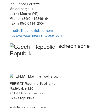
Ing. Enrico Ferrazzi
Via del sorgo, 12
30174 Mestre (VE)
Phone: +39(0)415369164
Fax: +39(0)041612554
info@allineamentolaser.com
https://www.allineamentolaser.com
Tschechische
Republik
FERMAT Machine Tool, s.r.o.
Radějovice 120
251 68 Praha - východ
Česká republika
Mobile: +420 606 118 839