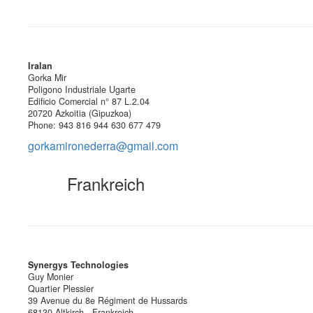
Iralan
Gorka Mir
Poligono Industriale Ugarte
Edificio Comercial n° 87 L.2.04
20720 Azkoitia (Gipuzkoa)
Phone: 943 816 944 630 677 479
gorkamironederra@gmail.com
Frankreich
Synergys Technologies
Guy Monier
Quartier Plessier
39 Avenue du 8e Régiment de Hussards
68130 Altkirch - Frankreich