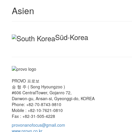
Asien
Süd-Korea
PROVO 프로보
송 형 주 ( Song Hyoungzoo )
#606 CentralTower, Gojanro 72,
Danwon-gu, Ansan-si, Gyeonggi-do, KOREA
Phone: +82-70-8743-9810
Mobile : +82-10-7621-0810
Fax : +82-31-505-4228
provonanofocus@gmail.com
www.provo.co.kr