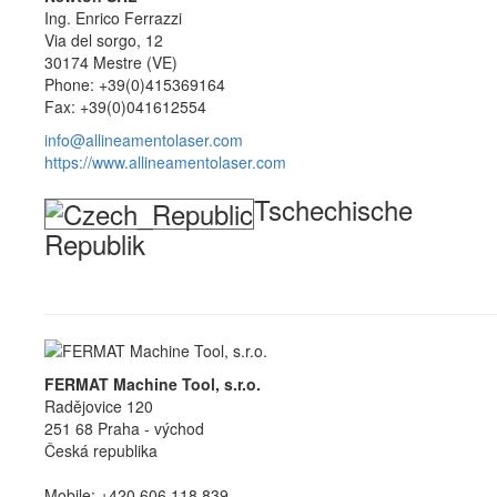
Ing. Enrico Ferrazzi
Via del sorgo, 12
30174 Mestre (VE)
Phone: +39(0)415369164
Fax: +39(0)041612554
info@allineamentolaser.com
https://www.allineamentolaser.com
Tschechische
Republik
FERMAT Machine Tool, s.r.o.
Radějovice 120
251 68 Praha - východ
Česká republika
Mobile: +420 606 118 839