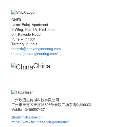
GNEX
Laxmi Balaji Apartment
B-Wing, Flat 1A, First Floor
B.T Kawade Road
Pune – 411001
Territory in India
ramesh@gnexengineering.com
https://gnexengineering.com/
China
广州欧迈志传感科技有限公司
广州市天河区天河路625号天娱广场东塔9楼903室
Mobile 13466597437
zhou@fixturlaser.cn
https://www.fixturlaser.cn/geometric/