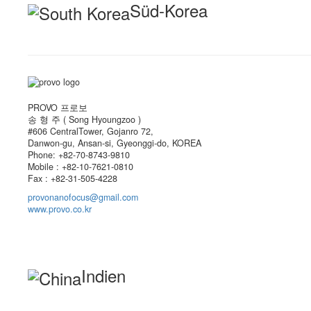
Süd-Korea
PROVO 프로보
송 형 주 ( Song Hyoungzoo )
#606 CentralTower, Gojanro 72,
Danwon-gu, Ansan-si, Gyeonggi-do, KOREA
Phone: +82-70-8743-9810
Mobile : +82-10-7621-0810
Fax : +82-31-505-4228
provonanofocus@gmail.com
www.provo.co.kr
Indien